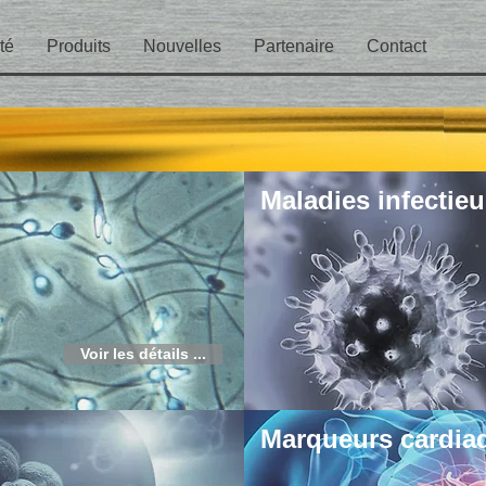
té
Produits
Nouvelles
Partenaire
Contact
Maladies infectie
Voir les détails ...
Marqueurs cardia