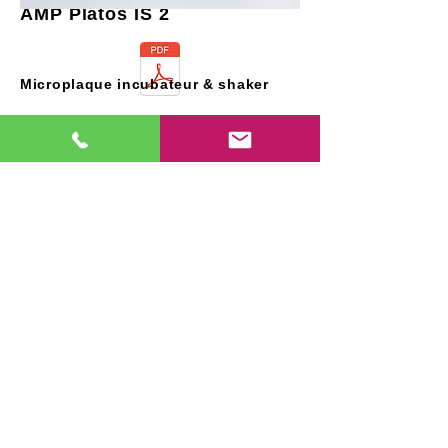
AMP Platos IS 2
Microplaque incubateur & shaker
Téléchargez la brochure du produit
AMP Platos IS 2 est conçu pour une
(cliquez sur le symbole PDF)
incubation et un mélange pratiques et
efficaces simultanés de deux microplaques..
2 microplaques standard ou plaques de
culture cellulaire
plage de température: 25,0°C à 60,0°C
plage de vitesse du secoueur: 250 à 1200 tr
/ min
plage de minuterie: 0 à 99 heures 59
minutes