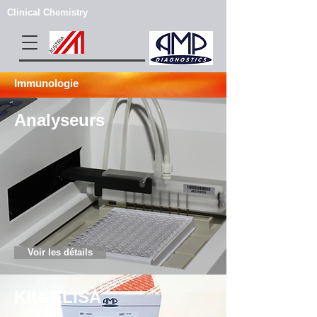
Clinical Chemistry
Immunologie
Analyseurs
Voir les détails
Kits ELISA